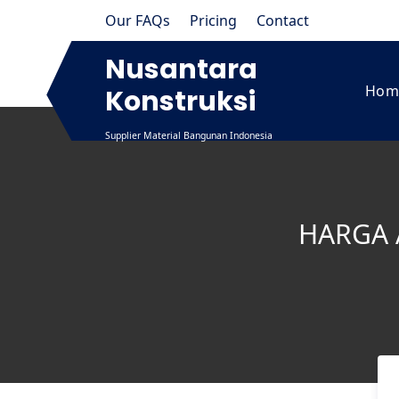
Skip
Our FAQs
Pricing
Contact
to
content
Nusantara
Hom
Konstruksi
Supplier Material Bangunan Indonesia
HARGA 