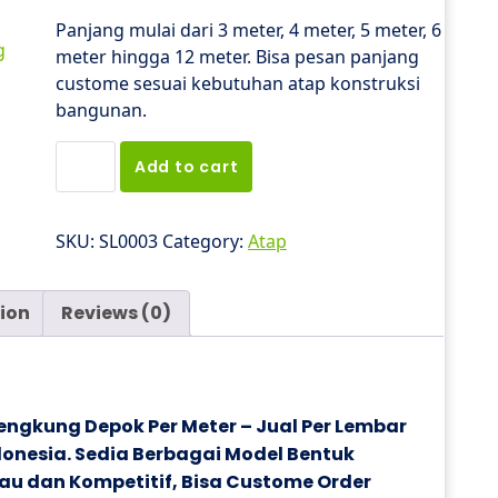
Panjang mulai dari 3 meter, 4 meter, 5 meter, 6
meter hingga 12 meter. Bisa pesan panjang
custome sesuai kebutuhan atap konstruksi
bangunan.
Harga
Add to cart
Atap
Spandek
Lengkung
SKU:
SL0003
Category:
Atap
Depok
2024
ion
Reviews (0)
quantity
ngkung Depok Per Meter – Jual Per Lembar
donesia. Sedia Berbagai Model Bentuk
u dan Kompetitif, Bisa Custome Order