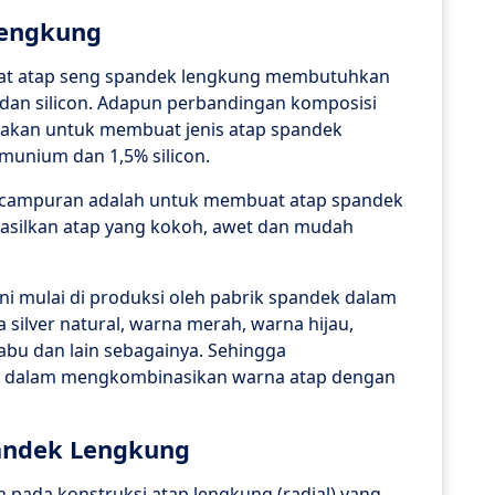
Lengkung
t atap seng spandek lengkung membutuhkan
 dan silicon. Adapun perbandingan komposisi
nakan untuk membuat jenis atap spandek
umunium dan 1,5% silicon.
da campuran adalah untuk membuat atap spandek
silkan atap yang kokoh, awet dan mudah
ini mulai di produksi oleh pabrik spandek dalam
 silver natural, warna merah, warna hijau,
 abu dan lain sebagainya. Sehingga
 dalam mengkombinasikan warna atap dengan
andek Lengkung
 pada konstruksi atap lengkung (radial) yang